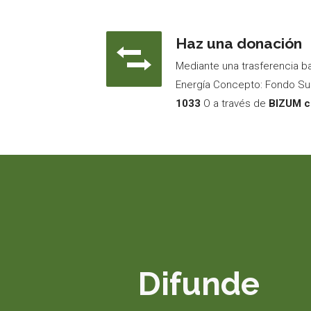
Haz una donación
Mediante una trasferencia ba
Energía Concepto: Fondo Su
1033
O a través de
BIZUM c
Difunde