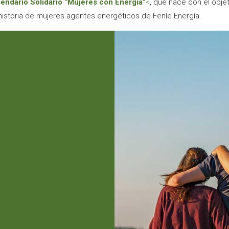
lendario Solidario “Mujeres con Energía”
<
, que nace con el objet
historia de mujeres agentes energéticos de Feníe Energía.