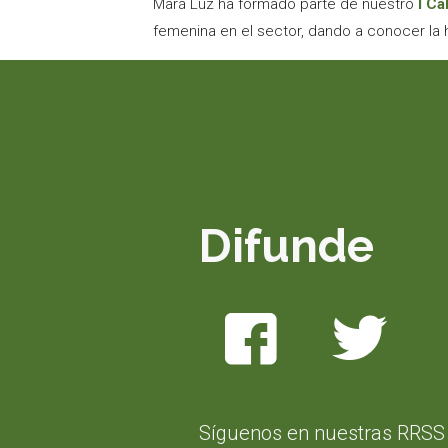
Mará Luz ha formado parte de nuestro
I Ca
femenina en el sector, dando a conocer la 
Difunde
Síguenos en nuestras RRSS