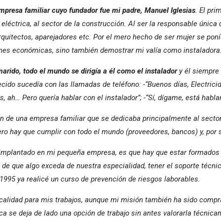
empresa familiar cuyo fundador fue mi padre, Manuel Iglesias
. El pri
léctrica, al sector de la construcción. Al ser la responsable única
quitectos, aparejadores etc. Por el mero hecho de ser mujer se pon
ones económicas, sino también demostrar mi valía como instaladora
arido, todo el mundo se dirigía a él como el instalador
y él siempre 
cido sucedía con las llamadas de teléfono: -“Buenos días, Electricida
ias, ah… Pero quería hablar con el instalador”; -“Sí, dígame, está habl
ón de una empresa familiar que se dedicaba principalmente al sector
mero hay que cumplir con todo el mundo (proveedores, bancos) y, por 
implantado en mi pequeña empresa, es que hay que estar formados 
de que algo exceda de nuestra especialidad, tener el soporte técnico
1995 ya realicé un curso de prevención de riesgos laborables.
calidad para mis trabajos, aunque mi misión también ha sido compra
 se deja de lado una opción de trabajo sin antes valorarla técnic