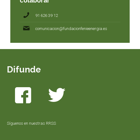
colaborar
91 626 39 12
comunicacion@fundacionfenieenergia.es
Difunde
Síguenos en nuestras RRSS